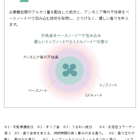
必要最低限のアルカリ量を配合した処方と、アンモニア等の不快臭をベ
ースノート
で包み込む技術を採用し、さりげなく、優しい香りを叶え
※5
ます。
※1：毛髪保護成分 ※2：オリブ油 ※3：うるおい成分 ※4：水溶性コラーゲン
液-3 ※5：香り全体を支える、持続時間の長く重みのある香り。 ※6：香り立ちが
早く、軽やかな香り。 ※7：トップノートとベースノートをつなぐ香り。 〈イラ