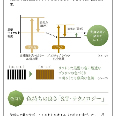
現。
染料の定着をサポートするセトルオイル（アボカド油
、オリーブ油
※1