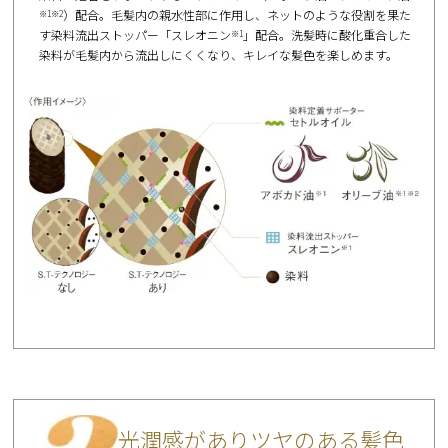
）配合。毛髪内の親水性部に作用し、ネットのような役割を果た
※1※2
す染料流出ストッパー「スレオニン
」配合。洗髪時に酸化重合した
※1
染料が毛髪内から流出しにくくなり、キレイな髪色を楽しめます。
光潤感がありツヤのある髪色