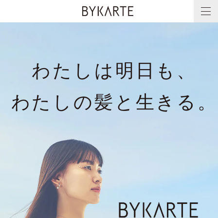
わ
た
し
は
明
日
も、
わ
た
し
の
髪
と
生
き
る。