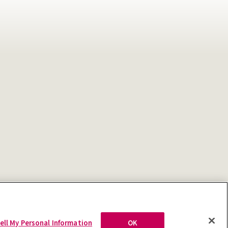
ell My Personal Information
OK