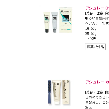
アシュレー Q
[美容・理容]
明るい白髪染は
ヘアカラーです
1剤 50g
2剤 50g
1,400円
医薬部外品
アシュレー 
[美容・理容]
る事のできるト
量配合し、自分
230g