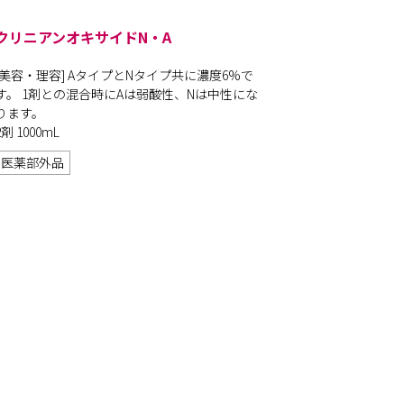
クリニアンオキサイドN・A
[美容・理容] AタイプとNタイプ共に濃度6%で
す。 1剤との混合時にAは弱酸性、Nは中性にな
ります。
2剤 1000mL
医薬部外品