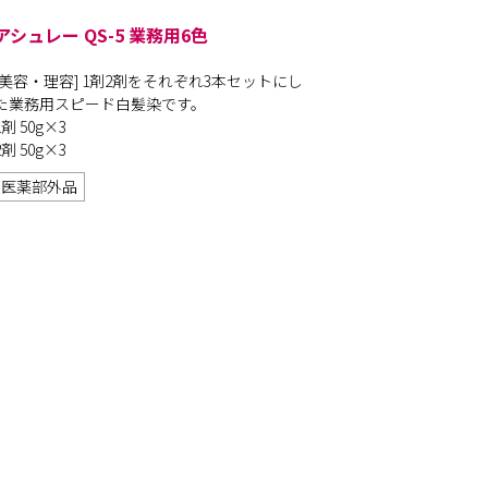
アシュレー QS-5 業務用6色
[美容・理容] 1剤2剤をそれぞれ3本セットにし
た業務用スピード白髪染です。
1剤 50g×3
2剤 50g×3
医薬部外品