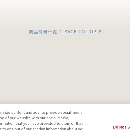
商品情報一覧
BACK TO TOP
alize content and ads, to provide social media
use of our website with our social media,
formation that you have provided to them or that
Do Not S
t to opt-out of our sharing information about you