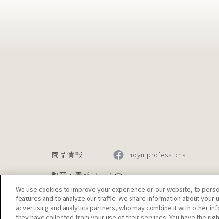
商品情報
hoyu professional
教育・養成コース
@hoyu_professional
We use cookies to improve your experience on our website, to person
会社情報
features and to analyze our traffic. We share information about your 
@hoyu_color_creative
advertising and analytics partners, who may combine it with other in
お知らせ
they have collected from your use of their services. You have the righ