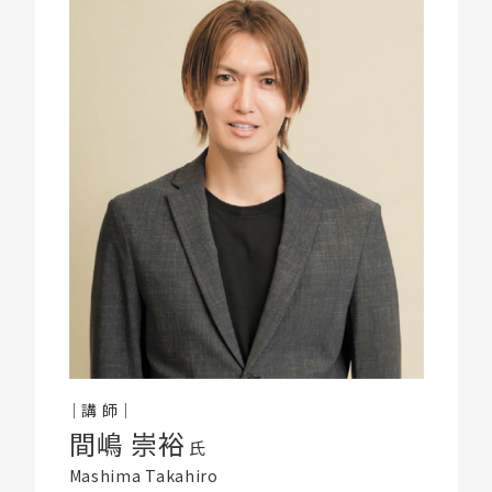
｜講 師｜
間嶋 崇裕
氏
Mashima Takahiro
プライムサロン会員の方のみ、お申込いただけます。