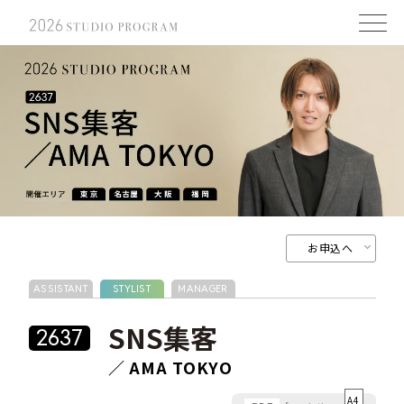
お申込へ
ASSISTANT
STYLIST
MANAGER
SNS集客
2637
／ AMA TOKYO
A4