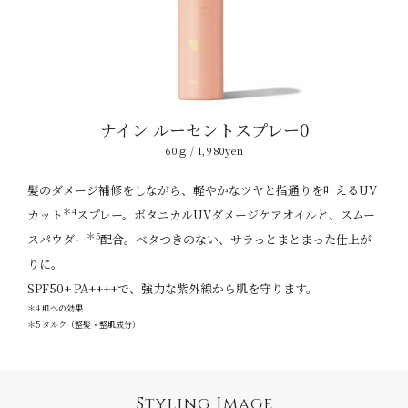
ナイン
ルーセントスプレー0
60ｇ / 1,980yen
髪のダメージ補修をしながら、軽やかなツヤと指通りを叶えるUV
＊4
カット
スプレー。
ボタニカルUVダメージケアオイルと、スムー
＊5
スパウダー
配合。
ベタつきのない、サラっとまとまった仕上が
りに。
SPF50+ PA++++で、強力な紫外線から肌を守ります。
＊4 肌への効果
＊5 タルク（整髪・整肌成分）
Styling Image