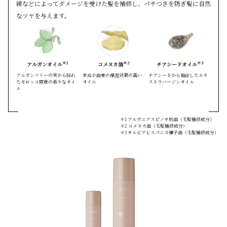
線などによってダメージを受けた髪を補修し、
パサつきを防ぎ髪に自然
なツヤを与えます。
＊1
＊2
＊3
アルガンオイル
コメヌカ油
チアシードオイル
アルガンツリーの実から採れ
米ぬか由来の保湿効果の高い
チアシードから抽出したエキ
たモロッコ原産の希少なオイ
オイル
ストラバージンオイル
ル
＊1 アルガニアスピノサ核油（毛髪補修成分）
＊2 コメヌカ油（毛髪補修成分）
＊3 サルビアヒスパニカ種子油（毛髪補修成分）