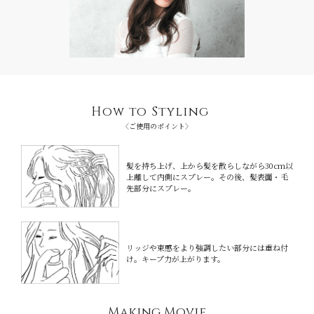
How to Styling
〈ご使用のポイント〉
髪を持ち上げ、上から髪を散らしながら
30cm以
上離して内側にスプレー。その後、
髪表面・毛
先部分にスプレー。
リッジや束感をより強調したい部分には
重ね付
け。キープ力が上がります。
Making Movie