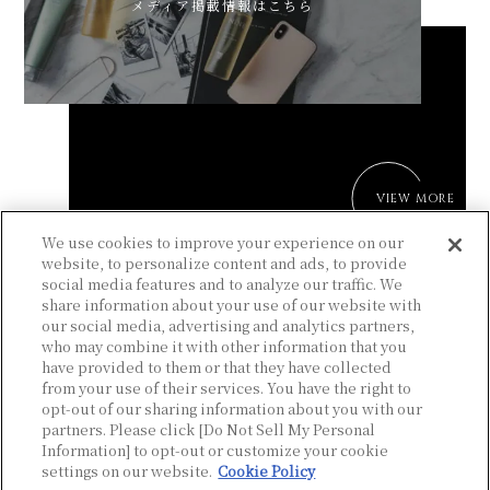
メディア掲載情報はこちら
VIEW MORE
We use cookies to improve your experience on our
website, to personalize content and ads, to provide
social media features and to analyze our traffic. We
share information about your use of our website with
our social media, advertising and analytics partners,
who may combine it with other information that you
have provided to them or that they have collected
from your use of their services. You have the right to
利用規約
opt-out of our sharing information about you with our
partners. Please click [Do Not Sell My Personal
お問い合わせ窓口
Information] to opt-out or customize your cookie
settings on our website.
Cookie Policy
個人情報保護方針